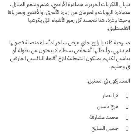
تنهال الذكريات المريرة، مصادرة الأراضي، هدم وتدمير المنازل،
مصادرة الهويات والحرمان من زيارة الأسرى، والأقصى وبحر يافا
وحيفا وغزة، هنا تتجسد كل رموز الأشياء التي يكرهها
الفلسطيني.
مسرحية قلنديا رايح جاي عرض ساخر لمأساة متصلة فصولها
لم تنتهي، وأبطالها أشخاص بسطاء لا يبحثون عن بطولة أو
نياشين لكنهم يملكون الشجاعة لنزع أقنعة البائسين الغارقين
في وحلهم.
المشاركون في التمثيل:
لارا نصار
مرح ياسين
محمد مشارقة
جميل السايح