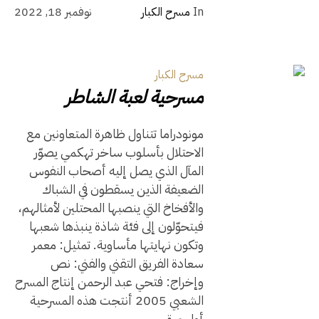
In
مسرح الكبار
نوفمبر 18, 2022
مسرح الكبار
مسرحية لعبة الشاطر
مونودراما تتناول ظاهرة المتعاونين مع
الاحتلال بأسلوب ساخر تهكمي يصوّر
المآل الذي يصل إليه أصحاب النفوس
الضعيفة الذين يسقطون في الشباك
والأفخاخ التي ينصبها المحتلين لأمثالهم،
فيتحوّلون إلى فئة شاذة ينبذها شعبها
وتكون نهايتها مأساوية. تمثيل: معمر
سعادة الفريق التقني والفني: نص
وإخراج: فتحي عبد الرحمن إنتاج المسرح
الشعبي 2005 أنتجت هذه المسرحية
أول مرة...