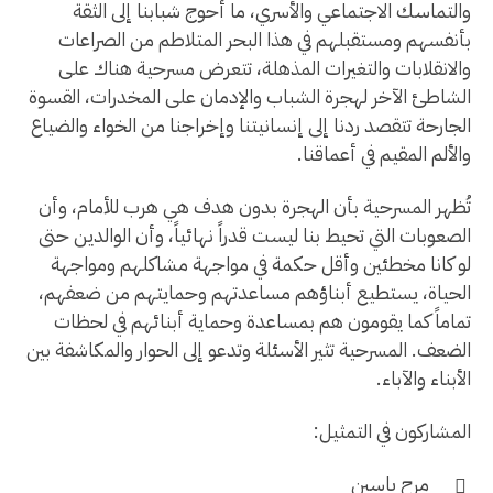
والتماسك الاجتماعي والأسري، ما أحوج شبابنا إلى الثقة
بأنفسهم ومستقبلهم في هذا البحر المتلاطم من الصراعات
والانقلابات والتغيرات المذهلة، تتعرض مسرحية هناك على
الشاطئ الآخر لهجرة الشباب والإدمان على المخدرات، القسوة
الجارحة تتقصد ردنا إلى إنسانيتنا وإخراجنا من الخواء والضياع
والألم المقيم في أعماقنا.
تُظهر المسرحية بأن الهجرة بدون هدف هي هرب للأمام، وأن
الصعوبات التي تحيط بنا ليست قدراً نهائياً، وأن الوالدين حتى
لو كانا مخطئين وأقل حكمة في مواجهة مشاكلهم ومواجهة
الحياة، يستطيع أبناؤهم مساعدتهم وحمايتهم من ضعفهم،
تماماً كما يقومون هم بمساعدة وحماية أبنائهم في لحظات
الضعف. المسرحية تثير الأسئلة وتدعو إلى الحوار والمكاشفة بين
الأبناء والآباء.
المشاركون في التمثيل:
مرح ياسين